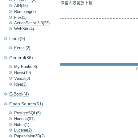
作者大方開放下載
AIR(18)
Remoting(2)
Flex(3)
ActionScript 3.0(23)
WebSite(4)
Linux(9)
Kernel(2)
General(86)
My Books(8)
C
News(19)
Visual(3)
Idea(3)
E-Book(4)
Open Source(61)
PostgreSQL(5)
Hadoop(31)
Nutch(1)
Lucene(2)
Papervision3D(2)