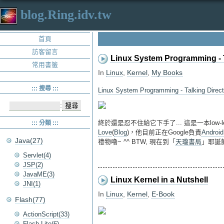
blog.Ring.idv.tw
首頁
訪客留言
Linux System Programming - Ta
常用書籤
In
Linux
,
Kernel
,
My Books
::: 搜尋 :::
Linux System Programming - Talking Directl
:
終於還是忍不住給它下手了... 這是一本low-l
::: 分類 :::
Love
(
Blog
)，他目前正在Google負責
Android
Java(27)
禮物嚕~ ^^ BTW, 現在到「
天瓏書局
」耶誕
Servlet(4)
JSP(2)
JavaME(3)
Linux Kernel in a Nutshell
JNI(1)
In
Linux
,
Kernel
,
E-Book
Flash(77)
ActionScript(33)
Flash Lite(6)