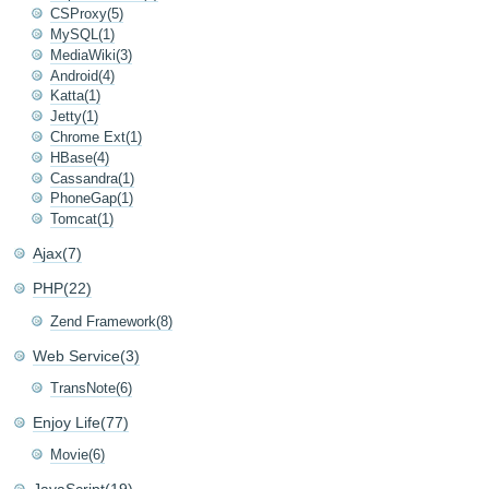
CSProxy(5)
MySQL(1)
MediaWiki(3)
Android(4)
Katta(1)
Jetty(1)
Chrome Ext(1)
HBase(4)
Cassandra(1)
PhoneGap(1)
Tomcat(1)
Ajax(7)
PHP(22)
Zend Framework(8)
Web Service(3)
TransNote(6)
Enjoy Life(77)
Movie(6)