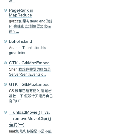
謝...
PageRank in
MapReduce
gyzcz:
如果有dead end的話
(不會連出去)測值要怎麼描
述？...
Bohol island
Ananth:
Thanks for this
great infor...
GTK - GtkMozEmbed
Shen:
我想你需要的應該是
Server-Sent Events o...
GTK - GtkMozEmbed
GS:
雖年已經有點久 還是想
請教一下 假設今天適用自己
寫的HT...
「unloadMovie()」vs.
「removeMovieClip()」
差異(一)
mai:
加戴和移除是不是不能