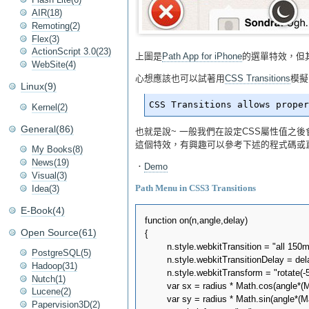
AIR(18)
Remoting(2)
Flex(3)
ActionScript 3.0(23)
上圖是
Path App for iPhone
的選單特效，但
WebSite(4)
心想應該也可以試著用
CSS Transitions
模擬
Linux(9)
Kernel(2)
General(86)
也就是說~ 一般我們在設定CSS屬性值之
這個特效，有興趣可以參考下述的程式碼或
My Books(8)
News(19)
．
Demo
Visual(3)
Idea(3)
Path Menu in CSS3 Transitions
E-Book(4)
function on(n,angle,delay)

Open Source(61)
{

	n.style.webkitTransition = "all 150ms linear";

PostgreSQL(5)
	n.style.webkitTransitionDelay = delay+"ms";

Hadoop(31)
	n.style.webkitTransform = "rotate(-540deg)";

Nutch(1)
	var sx = radius * Math.cos(angle*(Math.PI/180));

Lucene(2)
	var sy = radius * Math.sin(angle*(Math.PI/180));

Papervision3D(2)