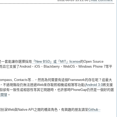
它是一套能讓你選擇採用
「New BSD」或「MIT」license
的Open Source
支援了Android、iOS、Blackberry、WebOS、Windows Phone 7等平
ss, Contacts等...，然而為何需要有這個Framework的存在呢？這最大
Is，不過現階段仍無法透過Web來存取照相機或相簿等功能(
Android 3.0
將支援
Is，但卻有一致性或相容性等其它問題時，也許那時PhoneGap仍然是一個好的選
來開發
。
上如何扮演Web與Native API之間的橋梁角色，有興趣的朋友請至
Github -