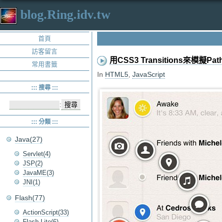
blog.Ring.idv.tw
首頁
訪客留言
用CSS3 Transitions來模擬P
常用書籤
In
HTML5
,
JavaScript
::: 搜尋 :::
:
::: 分類 :::
Java(27)
Servlet(4)
JSP(2)
JavaME(3)
JNI(1)
Flash(77)
ActionScript(33)
Flash Lite(6)