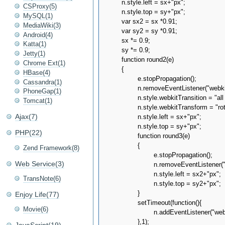
	n.style.left = sx+"px";

CSProxy(5)
	n.style.top = sy+"px";

MySQL(1)
	var sx2 = sx *0.91;

MediaWiki(3)
	var sy2 = sy *0.91;

Android(4)
	sx *= 0.9;

Katta(1)
	sy *= 0.9;

Jetty(1)
	function round2(e)

Chrome Ext(1)
	{

HBase(4)
		e.stopPropagation();

Cassandra(1)
		n.removeEventListener("webkitTransitionEnd",round2,false);	

PhoneGap(1)
		n.style.webkitTransition = "all 100ms ease-out";

Tomcat(1)
		n.style.webkitTransform = "rotate(-360deg)";

Ajax(7)
		n.style.left = sx+"px";

		n.style.top = sy+"px";

PHP(22)
		function round3(e)

		{

Zend Framework(8)
			e.stopPropagation();

Web Service(3)
			n.removeEventListener("webkitTransitionEnd",round3,false);	

			n.style.left = sx2+"px";

TransNote(6)
			n.style.top = sy2+"px";

		}

Enjoy Life(77)
		setTimeout(function(){

Movie(6)
			n.addEventListener("webkitTransitionEnd",round3,false);

		},1);
