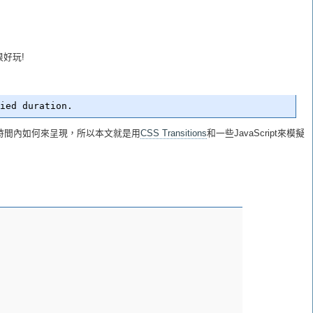
很好玩!
時間內如何來呈現，所以本文就是用
CSS Transitions
和一些JavaScript來模擬