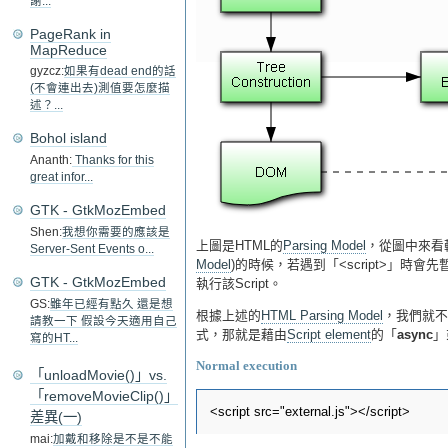
謝...
PageRank in
MapReduce
gyzcz:
如果有dead end的話
(不會連出去)測值要怎麼描
述？...
Bohol island
Ananth:
Thanks for this
great infor...
GTK - GtkMozEmbed
Shen:
我想你需要的應該是
上圖是HTML的
Parsing Model
，從圖中來看較值得
Server-Sent Events o...
Model
)的時候，若遇到「<script>」時會先暫停
GTK - GtkMozEmbed
執行該Script。
GS:
雖年已經有點久 還是想
根據上述的
HTML Parsing Model
，我們就不
請教一下 假設今天適用自己
式，那就是藉由
Script element
的「
async
」
寫的HT...
Normal execution
「unloadMovie()」vs.
「removeMovieClip()」
差異(一)
mai:
加戴和移除是不是不能