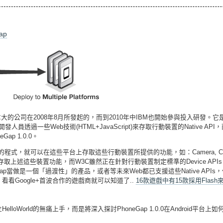
ap
大的公司在2008年8月所發起的，而到2010年中IBM也開始參與投入研發。
發人員透過一些Web技術(HTML+JavaScript)來存取行動裝置的Native API，而且它
p 1.0.0。
pt的程式，就可以在這些平台上存取這些行動裝置所提供的功能，如：Camera, Compa
取上述這些裝置功能，而W3C雖然正在針對行動裝置制定標準的Device AP
eGap當做是一個「過渡性」的產品，或者等未來Web都已支援這些Native AP
，看看Google+首波合作的遊戲商就可以知道了..
16款遊戲中有15款採用Flash
lloWorld的無痛上手，而是將深入探討PhoneGap 1.0.0在Android平台