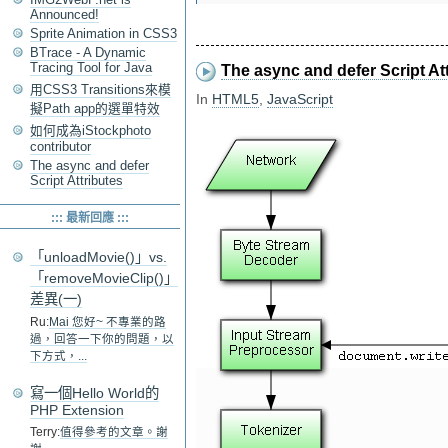
Announced!
Sprite Animation in CSS3
BTrace - A Dynamic
Tracing Tool for Java
The async and defer Script At
用CSS3 Transitions來模
In
HTML5
,
JavaScript
擬Path app的選單特效
如何成為iStockphoto
contributor
The async and defer
Script Attributes
::: 最新回應 :::
「unloadMovie()」vs.
「removeMovieClip()」
差異(一)
Ru:
Mai 您好~ 不專業的路
過，回答一下你的問題，以
下方式，...
寫一個Hello World的
PHP Extension
Terry:
值得參考的文章。謝