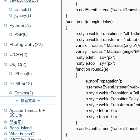
JavaScript(19)
	}

Comet(1)
	n.addEventListener("webkitTransitionEnd",round2,false);

jQuery(1)
}

function off(n,angle,delay)

Python(11)
{

	n.style.webkitTransition = "all 150ms ease-out";

PSP(6)
	n.style.webkitTransform = "rotate(-630deg)";

Photography(22)
	var sx = radius * Math.cos(angle*(Math.PI/180));

	var sy = radius * Math.sin(angle*(Math.PI/180));

C/C++(2)
	n.style.left = sx+"px";

	n.style.top = sy+"px";

Obj-C(2)
	function round2(e)

iPhone(6)
	{

		e.stopPropagation();

HTML5(12)
		n.removeEventListener("webkitTransitionEnd",round2,false);	

		n.style.webkitTransition = "all 150ms linear";

Canvas(2)
		n.style.webkitTransitionDelay = delay+"ms";

::: 最新文章 :::
		n.style.webkitTransform = "rotate(-900deg)";

Apache Tomcat 8 +
		n.style.left = "0px";

SQLite
		n.style.top = "0px";

開始吧!
	}

Bohol island
	n.addEventListener("webkitTransitionEnd",round2,false);

What is next?
IMG2WebP.net is