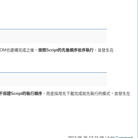
且DOM也建構完成之後，
按照Script的先後順序依序執行
，並發生在
不保證Script的執行順序
，而是採用先下載完成就先執行的模式，並發生在
2012-06-26 13:21:06 |
Add Comment