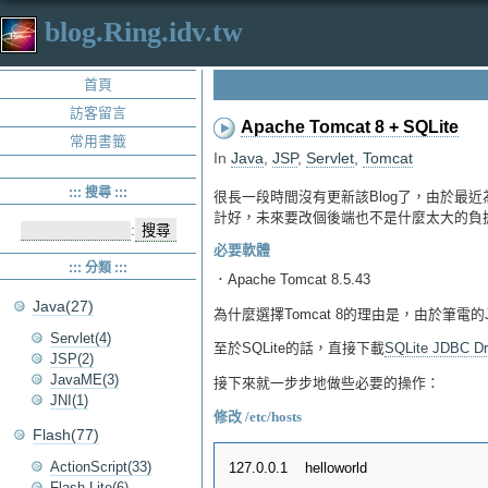
blog.Ring.idv.tw
首頁
訪客留言
Apache Tomcat 8 + SQLite
常用書籤
In
Java
,
JSP
,
Servlet
,
Tomcat
::: 搜尋 :::
很長一段時間沒有更新該Blog了，由於最近為
計好，未來要改個後端也不是什麼太大的負擔，
:
必要軟體
::: 分類 :::
．Apache Tomcat 8.5.43
Java(27)
為什麼選擇Tomcat 8的理由是，由於筆電的
Servlet(4)
至於SQLite的話，直接下載
SQLite JDBC Dr
JSP(2)
JavaME(3)
接下來就一步步地做些必要的操作：
JNI(1)
修改 /etc/hosts
Flash(77)
ActionScript(33)
Flash Lite(6)