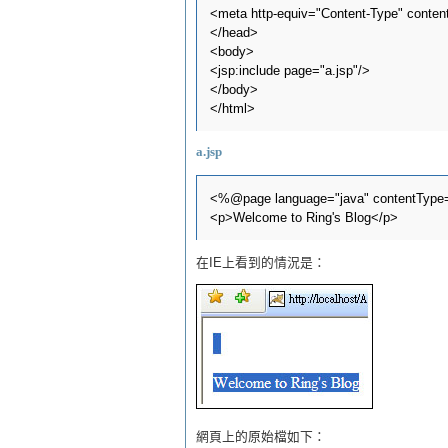
<meta http-equiv="Content-Type" content=
</head>

<body>

<jsp:include page="a.jsp"/>

</body>

a.jsp
<%@page language="java" contentType="
在IE上看到的情況是：
網頁上的原始檔如下：