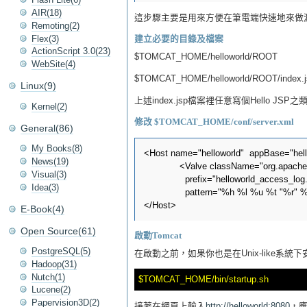
AIR(18)
這步驟主要是用來方便在筆電端快速地來做測試
Remoting(2)
Flex(3)
建立必要的目錄及檔案
ActionScript 3.0(23)
$TOMCAT_HOME/helloworld/ROOT
WebSite(4)
$TOMCAT_HOME/helloworld/ROOT/index.j
Linux(9)
上述index.jsp檔案裡任意寫個Hello JS
Kernel(2)
修改 $TOMCAT_HOME/conf/server.xml
General(86)
My Books(8)
<Host name="helloworld"  appBase="hell
News(19)
	     <Valve className="org.apache.catalina.valves.AccessLogValve" directory="logs"

Visual(3)
               prefix="helloworld_access_log.
Idea(3)
               pattern="%h %l %u %t "%r" 
E-Book(4)
Open Source(61)
啟動Tomcat
PostgreSQL(5)
在啟動之前，如果你也是在Unix-like系統
Hadoop(31)
Nutch(1)
Lucene(2)
Papervision3D(2)
接著在網頁上輸入
http://helloworld:8080
，應