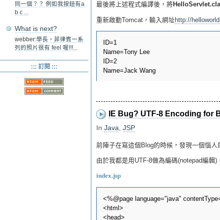
最後將上述程式編譯後，將
HelloServlet.cl
同一個？？ 例如我按鈕有a
b c ...
重新啟動Tomcat，輸入網址
http://helloworl
What is next?
webber:
學長，菲律賓一系
ID=1

列的照片很有 feel 喔!!!...
Name=Tony Lee

ID=2

::: 訂閱 :::
IE Bug? UTF-8 Encoding for 
In
Java
,
JSP
前陣子在寫這個Blog的時候，發現一個惱人
由於我都是用UTF-8做為編碼(notepad編
index.jsp
<%@page language="java" contentType="
<html>

<head>
