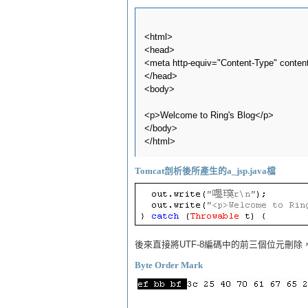
<html>

<head>

<meta http-equiv="Content-Type" content=
</head>

<body>

<p>Welcome to Ring's Blog</p>

</body>

Tomcat剖析後所產生的a_jsp.java檔
後來直接將UTF-8編碼中的前三個位元刪除，
Byte Order Mark