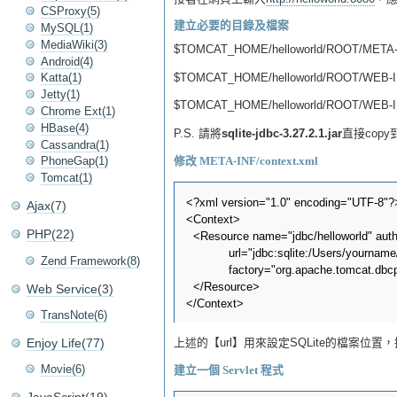
CSProxy(5)
建立必要的目錄及檔案
MySQL(1)
MediaWiki(3)
$TOMCAT_HOME/helloworld/ROOT/META-I
Android(4)
$TOMCAT_HOME/helloworld/ROOT/WEB-I
Katta(1)
Jetty(1)
$TOMCAT_HOME/helloworld/ROOT/WEB-IN
Chrome Ext(1)
HBase(4)
P.S. 請將
sqlite-jdbc-3.27.2.1.jar
直接copy
Cassandra(1)
PhoneGap(1)
修改 META-INF/context.xml
Tomcat(1)
<?xml version="1.0" encoding="UTF-8"?>
Ajax(7)
<Context>

PHP(22)
  <Resource name="jdbc/helloworld" auth
            url="jdbc:sqlite:/Users/yourn
Zend Framework(8)
            factory="org.apache.tomcat.d
  </Resource>

Web Service(3)
TransNote(6)
Enjoy Life(77)
上述的【url】用來設定SQLite的檔案位置
Movie(6)
建立一個 Servlet 程式