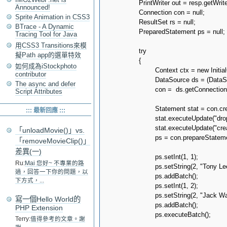
		PrintWriter out = resp.getWriter();

Announced!
		Connection con = null;

Sprite Animation in CSS3
		ResultSet rs = null;

BTrace - A Dynamic
		PreparedStatement ps = null;

Tracing Tool for Java
用CSS3 Transitions來模
		try

擬Path app的選單特效
		{

如何成為iStockphoto
			Context ctx = new InitialContext();

contributor
			DataSource ds = (DataSource)ctx.lookup("java:comp/env/jdbc/helloworld");

The async and defer
			con =  ds.getConnection();

Script Attributes
			Statement stat = con.createStatement();

::: 最新回應 :::
			stat.executeUpdate("drop table if exists member;");

			stat.executeUpdate("create table member (id, name);");

「unloadMovie()」vs.
			ps = con.prepareStatement("insert into member values (?, ?);");

「removeMovieClip()」
差異(一)
			ps.setInt(1, 1);

Ru:
Mai 您好~ 不專業的路
			ps.setString(2, "Tony Lee");

過，回答一下你的問題，以
			ps.addBatch();

下方式，...
			ps.setInt(1, 2);

			ps.setString(2, "Jack Wang");

寫一個Hello World的
			ps.addBatch();

PHP Extension
			ps.executeBatch();

Terry:
值得參考的文章。謝