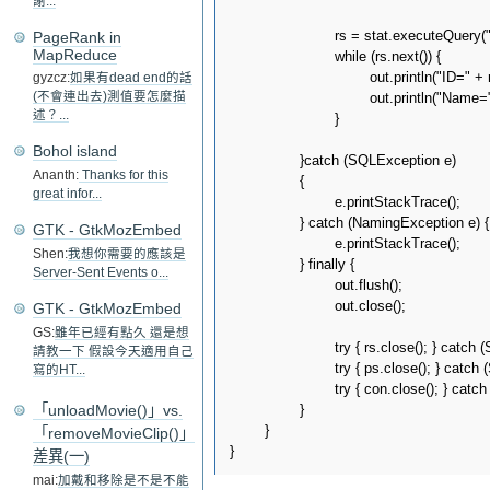
謝...
			rs = stat.executeQuery("select * from member;");

PageRank in
MapReduce
			while (rs.next()) {

				out.println("ID=" + rs.getInt("id")+"<br/>");

gyzcz:
如果有dead end的話
				out.println("Name=" + rs.getString("name")+"<br/>");

(不會連出去)測值要怎麼描
述？...
			}

Bohol island
		}catch (SQLException e)

Ananth:
Thanks for this
		{

great infor...
			e.printStackTrace();

		} catch (NamingException e) {

GTK - GtkMozEmbed
			e.printStackTrace();

Shen:
我想你需要的應該是
		} finally {

Server-Sent Events o...
			out.flush();

			out.close();

GTK - GtkMozEmbed
GS:
雖年已經有點久 還是想
			try { rs.close(); } catch (SQLException e) { e.printStackTrace(); }

請教一下 假設今天適用自己
			try { ps.close(); } catch (SQLException e) { e.printStackTrace(); }

寫的HT...
			try { con.close(); } catch (SQLException e) { e.printStackTrace(); }

		}

「unloadMovie()」vs.
	}

「removeMovieClip()」
差異(一)
mai:
加戴和移除是不是不能