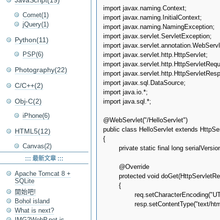
JavaScript(19)
import javax.naming.Context;

Comet(1)
import javax.naming.InitialContext;

jQuery(1)
import javax.naming.NamingException;

import javax.servlet.ServletException;

Python(11)
import javax.servlet.annotation.WebServle
PSP(6)
import javax.servlet.http.HttpServlet;

import javax.servlet.http.HttpServletRequ
Photography(22)
import javax.servlet.http.HttpServletResp
import javax.sql.DataSource;

C/C++(2)
import java.io.*;

Obj-C(2)
import java.sql.*;

iPhone(6)
@WebServlet("/HelloServlet")

public class HelloServlet extends HttpSer
HTML5(12)
{

Canvas(2)
	private static final long serialVersionUID = 1L;

::: 最新文章 :::
	@Override

Apache Tomcat 8 +
	protected void doGet(HttpServletRequest req, HttpServletResponse resp) throws ServletException, IOException

SQLite
	{

開始吧!
		req.setCharacterEncoding("UTF-8");

Bohol island
		resp.setContentType("text/html; charset=utf-8");

What is next?
IMG2WebP.net is