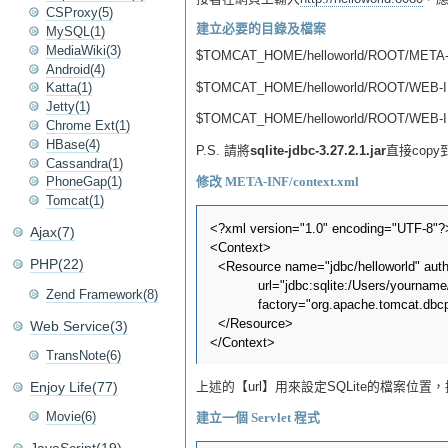
CSProxy(5)
建立必要的目錄及檔案
MySQL(1)
MediaWiki(3)
$TOMCAT_HOME/helloworld/ROOT/META-I
Android(4)
$TOMCAT_HOME/helloworld/ROOT/WEB-I
Katta(1)
Jetty(1)
$TOMCAT_HOME/helloworld/ROOT/WEB-IN
Chrome Ext(1)
HBase(4)
P.S. 請將
sqlite-jdbc-3.27.2.1.jar
直接copy
Cassandra(1)
PhoneGap(1)
修改 META-INF/context.xml
Tomcat(1)
<?xml version="1.0" encoding="UTF-8"?>
Ajax(7)
<Context>

PHP(22)
  <Resource name="jdbc/helloworld" auth
            url="jdbc:sqlite:/Users/yourn
Zend Framework(8)
            factory="org.apache.tomcat.d
  </Resource>

Web Service(3)
TransNote(6)
Enjoy Life(77)
上述的【url】用來設定SQLite的檔案位置
Movie(6)
建立一個 Servlet 程式