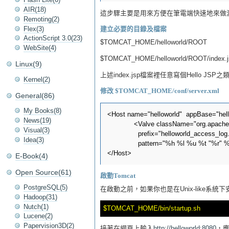
AIR(18)
這步驟主要是用來方便在筆電端快速地來做測試
Remoting(2)
Flex(3)
建立必要的目錄及檔案
ActionScript 3.0(23)
$TOMCAT_HOME/helloworld/ROOT
WebSite(4)
$TOMCAT_HOME/helloworld/ROOT/index.j
Linux(9)
上述index.jsp檔案裡任意寫個Hello JS
Kernel(2)
修改 $TOMCAT_HOME/conf/server.xml
General(86)
My Books(8)
<Host name="helloworld"  appBase="hell
News(19)
	     <Valve className="org.apache.catalina.valves.AccessLogValve" directory="logs"

Visual(3)
               prefix="helloworld_access_log.
Idea(3)
               pattern="%h %l %u %t "%r" 
E-Book(4)
Open Source(61)
啟動Tomcat
PostgreSQL(5)
在啟動之前，如果你也是在Unix-like系統
Hadoop(31)
Nutch(1)
Lucene(2)
Papervision3D(2)
接著在網頁上輸入
http://helloworld:8080
，應