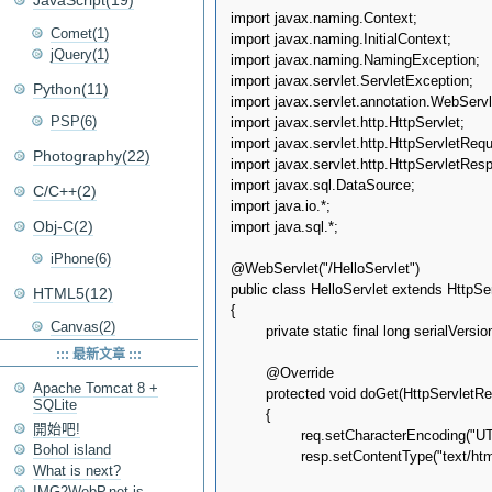
JavaScript(19)
import javax.naming.Context;

Comet(1)
import javax.naming.InitialContext;

jQuery(1)
import javax.naming.NamingException;

import javax.servlet.ServletException;

Python(11)
import javax.servlet.annotation.WebServle
PSP(6)
import javax.servlet.http.HttpServlet;

import javax.servlet.http.HttpServletRequ
Photography(22)
import javax.servlet.http.HttpServletResp
import javax.sql.DataSource;

C/C++(2)
import java.io.*;

Obj-C(2)
import java.sql.*;

iPhone(6)
@WebServlet("/HelloServlet")

public class HelloServlet extends HttpSer
HTML5(12)
{

Canvas(2)
	private static final long serialVersionUID = 1L;

::: 最新文章 :::
	@Override

Apache Tomcat 8 +
	protected void doGet(HttpServletRequest req, HttpServletResponse resp) throws ServletException, IOException

SQLite
	{

開始吧!
		req.setCharacterEncoding("UTF-8");

Bohol island
		resp.setContentType("text/html; charset=utf-8");

What is next?
IMG2WebP.net is