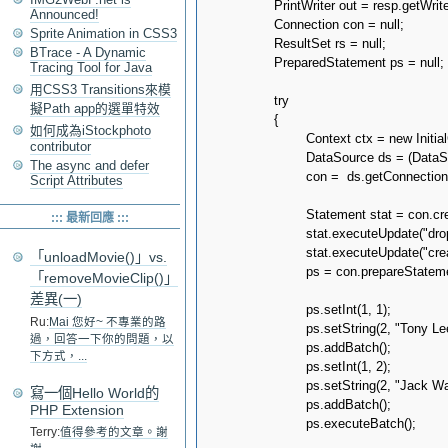
		PrintWriter out = resp.getWriter();

Announced!
		Connection con = null;

Sprite Animation in CSS3
		ResultSet rs = null;

BTrace - A Dynamic
		PreparedStatement ps = null;

Tracing Tool for Java
用CSS3 Transitions來模
		try

擬Path app的選單特效
		{

如何成為iStockphoto
			Context ctx = new InitialContext();

contributor
			DataSource ds = (DataSource)ctx.lookup("java:comp/env/jdbc/helloworld");

The async and defer
			con =  ds.getConnection();

Script Attributes
			Statement stat = con.createStatement();

::: 最新回應 :::
			stat.executeUpdate("drop table if exists member;");

			stat.executeUpdate("create table member (id, name);");

「unloadMovie()」vs.
			ps = con.prepareStatement("insert into member values (?, ?);");

「removeMovieClip()」
差異(一)
			ps.setInt(1, 1);

Ru:
Mai 您好~ 不專業的路
			ps.setString(2, "Tony Lee");

過，回答一下你的問題，以
			ps.addBatch();

下方式，...
			ps.setInt(1, 2);

			ps.setString(2, "Jack Wang");

寫一個Hello World的
			ps.addBatch();

PHP Extension
			ps.executeBatch();

Terry:
值得參考的文章。謝