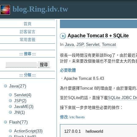
blog.Ring.idv.tw
首頁
訪客留言
Apache Tomcat 8 + SQLite
常用書籤
In
Java
,
JSP
,
Servlet
,
Tomcat
::: 搜尋 :::
很長一段時間沒有更新該Blog了，由於最近為
計好，未來要改個後端也不是什麼太大的負擔，
:
必要軟體
::: 分類 :::
．Apache Tomcat 8.5.43
Java(27)
為什麼選擇Tomcat 8的理由是，由於筆電的
Servlet(4)
至於SQLite的話，直接下載
SQLite JDBC Dr
JSP(2)
JavaME(3)
接下來就一步步地做些必要的操作：
JNI(1)
修改 /etc/hosts
Flash(77)
ActionScript(33)
Flash Lite(6)