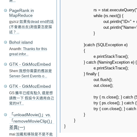
謝...
			rs = stat.executeQuery("select * from member;");

PageRank in
MapReduce
			while (rs.next()) {

				out.println("ID=" + rs.getInt("id")+"<br/>");

gyzcz:
如果有dead end的話
				out.println("Name=" + rs.getString("name")+"<br/>");

(不會連出去)測值要怎麼描
述？...
			}

Bohol island
		}catch (SQLException e)

Ananth:
Thanks for this
		{

great infor...
			e.printStackTrace();

		} catch (NamingException e) {

GTK - GtkMozEmbed
			e.printStackTrace();

Shen:
我想你需要的應該是
		} finally {

Server-Sent Events o...
			out.flush();

			out.close();

GTK - GtkMozEmbed
GS:
雖年已經有點久 還是想
			try { rs.close(); } catch (SQLException e) { e.printStackTrace(); }

請教一下 假設今天適用自己
			try { ps.close(); } catch (SQLException e) { e.printStackTrace(); }

寫的HT...
			try { con.close(); } catch (SQLException e) { e.printStackTrace(); }

		}

「unloadMovie()」vs.
	}

「removeMovieClip()」
差異(一)
mai:
加戴和移除是不是不能