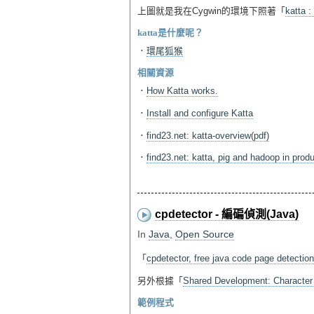
上圖就是我在Cygwin的環境下照著「
katta :
katta是什麼呢？
．
環尾狐猴
相關資源
．
How Katta works.
．
Install and configure Katta
．
find23.net: katta-overview(pdf)
．
find23.net: katta, pig and hadoop in produ
cpdetector - 編碥偵測(Java)
In
Java
,
Open Source
「
cpdetector, free java code page detection
另外根據「
Shared Development: Character 
範例程式