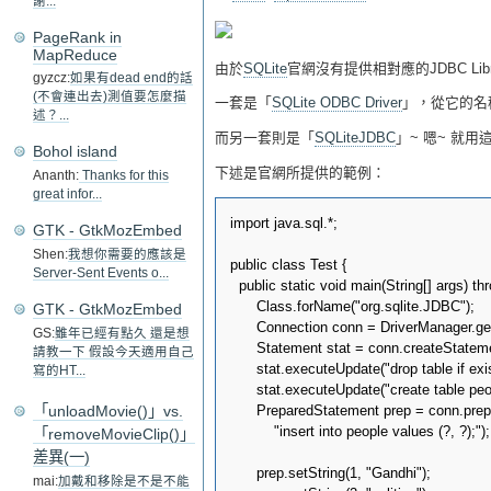
謝...
PageRank in
MapReduce
由於
SQLite
官網沒有提供相對應的JDBC Lib
gyzcz:
如果有dead end的話
(不會連出去)測值要怎麼描
一套是「
SQLite ODBC Driver
」，從它的名稱來
述？...
而另一套則是「
SQLiteJDBC
」~ 嗯~ 就用
Bohol island
下述是官網所提供的範例：
Ananth:
Thanks for this
great infor...
import java.sql.*;

GTK - GtkMozEmbed
Shen:
我想你需要的應該是
public class Test {

Server-Sent Events o...
  public static void main(String[] args) th
      Class.forName("org.sqlite.JDBC");

GTK - GtkMozEmbed
      Connection conn = DriverManager.get
GS:
雖年已經有點久 還是想
      Statement stat = conn.createStatemen
請教一下 假設今天適用自己
      stat.executeUpdate("drop table if exis
寫的HT...
      stat.executeUpdate("create table peo
      PreparedStatement prep = conn.prep
「unloadMovie()」vs.
          "insert into people values (?, ?);");

「removeMovieClip()」
差異(一)
      prep.setString(1, "Gandhi");

mai:
加戴和移除是不是不能