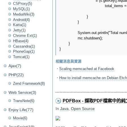
				if (s.getKey().equals("curr_items"))

CSProxy(5)
					total_items += Long.parseLong(s.getValue());

MySQL(1)
MediaWiki(3)
			}

Android(4)
		}

Katta(1)
Jetty(1)
		System.out.println("Total number items in memcache: " + total_items);

Chrome Ext(1)
		mc.shutdown();

HBase(4)
	}

Cassandra(1)
PhoneGap(1)
Tomcat(1)
相關消息與資源
Ajax(7)
．
Scaling memcached at Facebook
PHP(22)
．
How to install memcache on Debian Etch
Zend Framework(8)
Web Service(3)
PDFBox - 擷取PDF檔案中的
TransNote(6)
In
Java
,
Open Source
Enjoy Life(77)
Movie(6)