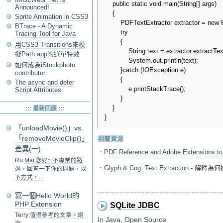
    public static void main(String[] args)

Announced!
    {

Sprite Animation in CSS3
        PDFTextExtractor extractor = new 
BTrace - A Dynamic
        try

Tracing Tool for Java
        {

用CSS3 Transitions來模
            String text = extractor.extractTex
擬Path app的選單特效
            System.out.println(text);

如何成為iStockphoto
        }catch (IOException e)

contributor
        {

The async and defer
            e.printStackTrace();

Script Attributes
        }

    }

::: 最新回應 :::
「unloadMovie()」vs.
「removeMovieClip()」
相關資源
差異(一)
．
PDF Reference and Adobe Extensions to 
Ru:
Mai 您好~ 不專業的路
．
Glyph & Cog: Text Extraction
- 解釋為
過，回答一下你的問題，以
下方式，...
寫一個Hello World的
PHP Extension
SQLite JDBC
Terry:
值得參考的文章。謝
In
Java
,
Open Source