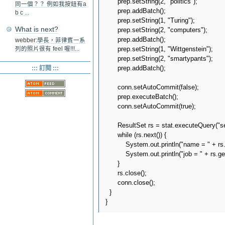
      prep.setString(2, "politics");

同一個？？ 例如我按鈕有a
      prep.addBatch();

b c ...
      prep.setString(1, "Turing");

What is next?
      prep.setString(2, "computers");

      prep.addBatch();

webber:
學長，菲律賓一系
      prep.setString(1, "Wittgenstein");

列的照片很有 feel 喔!!!...
      prep.setString(2, "smartypants");

      prep.addBatch();

::: 訂閱 :::
      conn.setAutoCommit(false);

      prep.executeBatch();

      conn.setAutoCommit(true);

      ResultSet rs = stat.executeQuery("se
      while (rs.next()) {

          System.out.println("name = " + rs
          System.out.println("job = " + rs.ge
      }

      rs.close();

      conn.close();

  }
