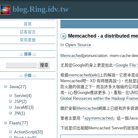
blog.Ring.idv.tw
首頁
訪客留言
Memcached - a distributed m
常用書籤
In
Open Source
::: 搜尋 :::
Memcached
(pronunciation: mem
:
尤其從Google的身上更是如此~
Google File
根據
memcached(wiki)
上的解說~ 它原本是
::: 分類 :::
Memcached吧~ XD 有時間再說~)
Java(27)
防火牆的保護之下~ 而且許多大咖級的公司都
用~ (心想Google應該更多..)，重點~ 在
UM
Servlet(4)
Global Resources within the Hadoop Frame
JSP(2)
JavaME(3)
關於安裝
Memcached
網路上已經有許多資源了
JNI(1)
筆者主要用「
spymemcached
」這一個Jav
Flash(77)
下述是印出相關Memcached Server的狀
ActionScript(33)
Flash Lite(6)