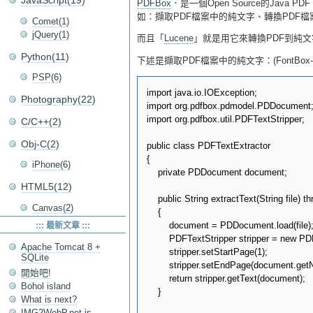
JavaScript(19)
PDFBox
．是一個Open Source的Java 
如：擷取PDF檔案中的純文字、轉換PDF檔案
Comet(1)
jQuery(1)
而且「
Lucene
」就是用它來轉換PDF到純文
Python(11)
下述是擷取PDF檔案中的純文字：(FontBox-0.1.0-
PSP(6)
import java.io.IOException;

Photography(22)
import org.pdfbox.pdmodel.PDDocument;
import org.pdfbox.util.PDFTextStripper;

C/C++(2)
Obj-C(2)
public class PDFTextExtractor

{

iPhone(6)
    private PDDocument document;

HTML5(12)
    public String extractText(String file) 
Canvas(2)
    {

        document = PDDocument.load(file);  
::: 最新文章 :::
        PDFTextStripper stripper = new PDF
Apache Tomcat 8 +
        stripper.setStartPage(1);

SQLite
        stripper.setEndPage(document.get
開始吧!
        return stripper.getText(document);

Bohol island
    }

What is next?
IMG2WebP.net is