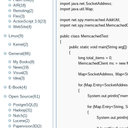
import java.net.SocketAddress;

AIR(18)
import java.util.Map;

Remoting(2)
Flex(3)
import net.spy.memcached.AddrUtil;

ActionScript 3.0(23)
import net.spy.memcached.MemcachedCli
WebSite(4)
Linux(9)
public class MemcachedTest

{

Kernel(2)
	public static void main(String arg[]) throws Exception

	{

General(86)
		long total_items = 0;

My Books(8)
		MemcachedClient mc = new MemcachedClient(AddrUtil.getAddresses("xxx.xxx.xxx.xxx:11211"));

News(19)
Visual(3)
		Map<SocketAddress, Map<String, String>> stats = mc.getStats();

Idea(3)
		for (Map.Entry<SocketAddress, Map<String, String>> e : stats.entrySet())

E-Book(4)
		{

			System.out.println("memcached server: " + e.getKey().toString());

Open Source(61)
PostgreSQL(5)
			for (Map.Entry<String, String> s : e.getValue().entrySet())

Hadoop(31)
			{

Nutch(1)
				System.out.println(" - " + s.getKey() + ": " + s.getValue());

Lucene(2)
Papervision3D(2)