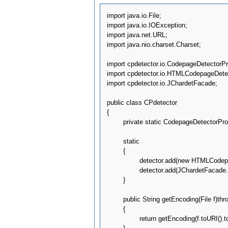
import java.io.File;

import java.io.IOException;

import java.net.URL;

import java.nio.charset.Charset;

import cpdetector.io.CodepageDetectorPr
import cpdetector.io.HTMLCodepageDetec
import cpdetector.io.JChardetFacade;

public class CPdetector

{

	private static CodepageDetectorProxy detector = CodepageDetectorProxy.getInstance();

	static

	{

		detector.add(new HTMLCodepageDetector(false));

		detector.add(JChardetFacade.getInstance());

	}

	public String getEncoding(File f)throws Exception

	{

		return getEncoding(f.toURI().toURL());
