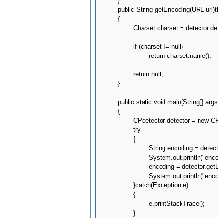
	}

	public String getEncoding(URL url)throws IOException

	{

		Charset charset = detector.detectCodepage(url);

		if (charset != null)

			return charset.name();

		return null;

	}

	public static void main(String[] args)

	{

		CPdetector detector = new CPdetector();

		try

		{

			String encoding = detector.getEncoding(new File("Big5.txt"));

			System.out.println("encoding:"+encoding);

			encoding = detector.getEncoding(new URL("http://www.google.com.tw"));

			System.out.println("encoding:"+encoding);

		}catch(Exception e)

		{

			e.printStackTrace();

		}
