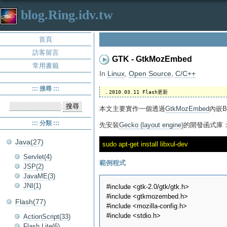
blog.Ring.idv.tw
首頁
訪客留言
GTK - GtkMozEmbed
常用書籤
In
Linux
,
Open Source
,
C/C++
::: 搜尋 :::
:
本文主要實作一個透過
GtkMozEmbed
內嵌B
::: 分類 :::
先安裝
Gecko (layout engine)
的開發函式庫
Java(27)
Servlet(4)
範例程式
JSP(2)
JavaME(3)
JNI(1)
#include <gtk-2.0/gtk/gtk.h>

#include <gtkmozembed.h>

Flash(77)
#include <mozilla-config.h>

#include <stdio.h>

ActionScript(33)
Flash Lite(6)