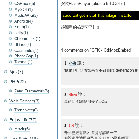
安裝FlashPlayer (ubuntu 9.10 32bit)
CSProxy(5)
MySQL(1)
MediaWiki(3)
Android(4)
Katta(1)
很簡單的搞定它了! :p
Jetty(1)
Chrome Ext(1)
HBase(4)
4 comments on "GTK - GtkMozEmbed"
Cassandra(1)
PhoneGap(1)
Tomcat(1)
1
.
說：
小海
flash 阿~ 話說如果看不到 girl's generatio
Ajax(7)
PHP(22)
Zend Framework(8)
2
.
說：
Shen
Web Service(3)
真的!... 都感到沮喪了.. Orz
TransNote(6)
Enjoy Life(77)
3
.
說：
GS
Movie(6)
雖年已經有點久 還是想請教一下
假設今天適用自己寫的HTML5當作網頁
JavaScript(19)