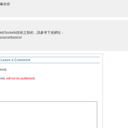
嘛@@
or WebSockets技術之類的，請參考下述網址：
source/basics/
Leave a Comment
ired)
ired,
will not be published
)