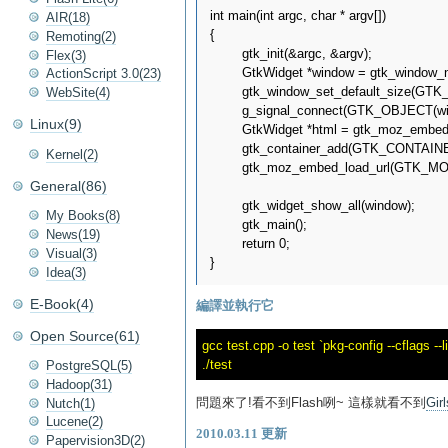
int main(int argc, char * argv[])

AIR(18)
{

Remoting(2)
        gtk_init(&argc, &argv);

Flex(3)
        GtkWidget *window = gtk_win
ActionScript 3.0(23)
        gtk_window_set_default_size(GT
WebSite(4)
        g_signal_connect(GTK_OBJECT(w
Linux(9)
        GtkWidget *html = gtk_moz_embed
        gtk_container_add(GTK_CONTAINER
Kernel(2)
        gtk_moz_embed_load_url(GTK_M
General(86)
        gtk_widget_show_all(window);

My Books(8)
        gtk_main();

News(19)
        return 0;

Visual(3)
Idea(3)
E-Book(4)
編譯並執行它
Open Source(61)
gcc test.cpp -o test `pkg-config --cflags --
PostgreSQL(5)
Hadoop(31)
問題來了!看不到Flash咧~ 這樣就看不到
Gir
Nutch(1)
Lucene(2)
2010.03.11 更新
Papervision3D(2)