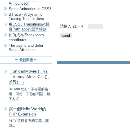
Announced!
Sprite Animation in CSS3
BTrace - A Dynamic
Tracing Tool for Java
用CSS3 Transitions來模
請輸入 21 + 4 =
擬Path app的選單特效
如何成為iStockphoto
contributor
The async and defer
Script Attributes
::: 最新回應 :::
「unloadMovie()」vs.
「removeMovieClip()」
差異(一)
Ru:
Mai 您好~ 不專業的路
過，回答一下你的問題，以
下方式，...
寫一個Hello World的
PHP Extension
Terry:
值得參考的文章。謝
謝...