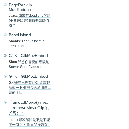
PageRank in
MapReduce
gyzcz:
如果有dead end的話
(不會連出去)測值要怎麼描
述？...
Bohol island
Ananth:
Thanks for this
great infor...
GTK - GtkMozEmbed
Shen:
我想你需要的應該是
Server-Sent Events o...
GTK - GtkMozEmbed
GS:
雖年已經有點久 還是想
請教一下 假設今天適用自己
寫的HT...
「unloadMovie()」vs.
「removeMovieClip()」
差異(一)
mai:
加戴和移除是不是不能
同一個？？ 例如我按鈕有a