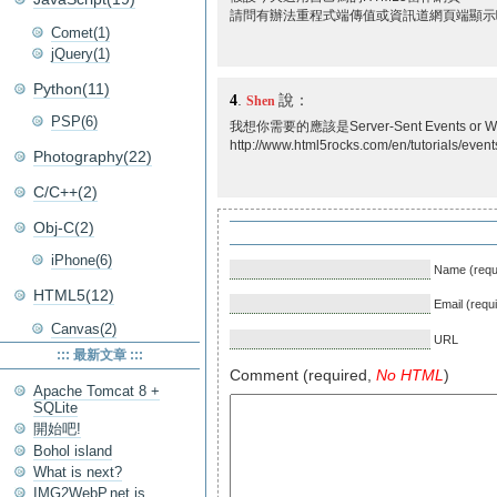
請問有辦法重程式端傳值或資訊道網頁端顯示
Comet(1)
jQuery(1)
Python(11)
4
.
說：
Shen
PSP(6)
我想你需要的應該是Server-Sent Events 
http://www.html5rocks.com/en/tutorials/event
Photography(22)
C/C++(2)
Obj-C(2)
iPhone(6)
Name (requ
HTML5(12)
Email (requ
Canvas(2)
URL
::: 最新文章 :::
Comment (required,
No HTML
)
Apache Tomcat 8 +
SQLite
開始吧!
Bohol island
What is next?
IMG2WebP.net is