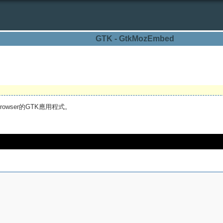
GTK - GtkMozEmbed
rowser的GTK應用程式。
：