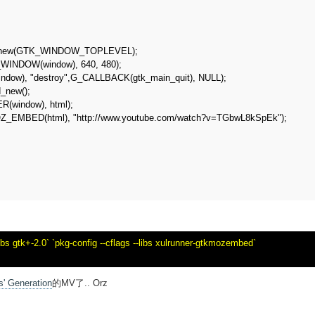
dow_new(GTK_WINDOW_TOPLEVEL);

K_WINDOW(window), 640, 480);

indow), "destroy",G_CALLBACK(gtk_main_quit), NULL);

_new();

(window), html);

OZ_EMBED(html), "http://www.youtube.com/watch?v=TGbwL8kSpEk");

libs gtk+-2.0` `pkg-config --cflags --libs xulrunner-gtkmozembed`

ls' Generation
的MV了.. Orz