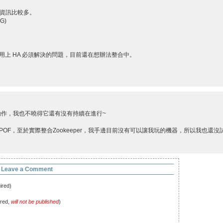
資訊比較多。
G)
是企業應用上 HA 必須解決的問題，目前還在想辦法整合中。
的釋出動作，我也不曉得它還有沒有持續在進行~
SPOF，至於實際整合Zookeeper，我手邊目前沒有可以讓我玩的機器，所以我也還
Leave a Comment
ired)
ired,
will not be published
)