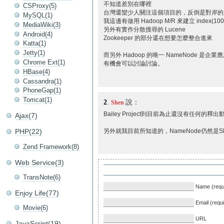
不知道差別在哪裡
CSProxy(5)
台灣還蠻少人關注這個項目的，反倒是對岸的
MySQL(1)
我這邊有做用 Hadoop M/R 來建立 index(100
MediaWiki(3)
另外有實作分散搜尋的 Lucene
Android(4)
Zookeeper 的部分還在想要怎麼整合進來
Katta(1)
Jetty(1)
而另外 Hadoop 的唯一 NameNode 
Chrome Ext(1)
有機會可以討論討論。
HBase(4)
Cassandra(1)
PhoneGap(1)
Tomcat(1)
2
.
說：
Shen
Bailey Project到目前為止還沒有任何
Ajax(7)
PHP(22)
另外就我目前所知道的，NameNode仍然是
Zend Framework(8)
Web Service(3)
TransNote(6)
Name (requ
Enjoy Life(77)
Email (requ
Movie(6)
URL
JavaScript(19)