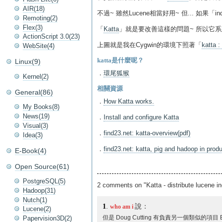
AIR(18)
不過~ 雖然Lucene相當好用~ 但... 如
Remoting(2)
Flex(3)
「
Katta
」就是要改善這樣的問題~ 所以它
ActionScript 3.0(23)
上圖就是我在Cygwin的環境下照著「
katta :
WebSite(4)
katta是什麼呢？
Linux(9)
．
環尾狐猴
Kernel(2)
相關資源
General(86)
．
How Katta works.
My Books(8)
News(19)
．
Install and configure Katta
Visual(3)
．
find23.net: katta-overview(pdf)
Idea(3)
．
find23.net: katta, pig and hadoop in produ
E-Book(4)
Open Source(61)
PostgreSQL(5)
2 comments on "Katta - distribute lucene in
Hadoop(31)
Nutch(1)
1
.
說：
who am i
Lucene(2)
Papervision3D(2)
但是 Doug Cutting 有負責另一個類似的項目 Ba