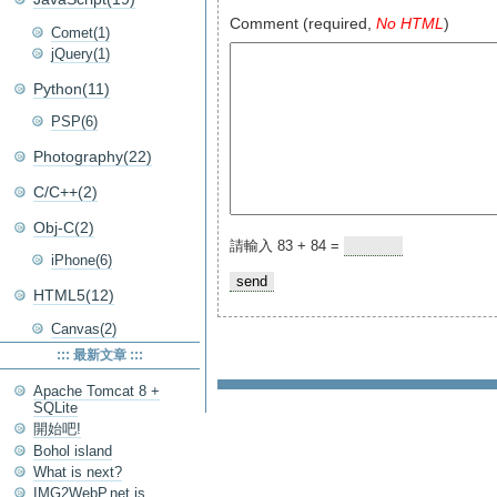
Comment (required,
No HTML
)
Comet(1)
jQuery(1)
Python(11)
PSP(6)
Photography(22)
C/C++(2)
Obj-C(2)
請輸入 83 + 84 =
iPhone(6)
HTML5(12)
Canvas(2)
::: 最新文章 :::
Apache Tomcat 8 +
SQLite
開始吧!
Bohol island
What is next?
IMG2WebP.net is