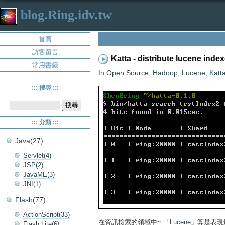
blog.Ring.idv.tw
首頁
訪客留言
Katta - distribute lucene index
常用書籤
In
Open Source
,
Hadoop
,
Lucene
,
Katt
::: 搜尋 :::
:
::: 分類 :::
Java(27)
Servlet(4)
JSP(2)
JavaME(3)
JNI(1)
Flash(77)
ActionScript(33)
在資訊檢索的領域中~ 「
Lucene
」算是表現
Flash Lite(6)