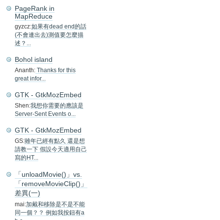
PageRank in
MapReduce
gyzcz:
如果有dead end的話
(不會連出去)測值要怎麼描
述？...
Bohol island
Ananth:
Thanks for this
great infor...
GTK - GtkMozEmbed
Shen:
我想你需要的應該是
Server-Sent Events o...
GTK - GtkMozEmbed
GS:
雖年已經有點久 還是想
請教一下 假設今天適用自己
寫的HT...
「unloadMovie()」vs.
「removeMovieClip()」
差異(一)
mai:
加戴和移除是不是不能
同一個？？ 例如我按鈕有a