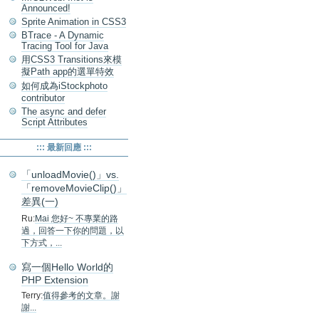
Announced!
Sprite Animation in CSS3
BTrace - A Dynamic
Tracing Tool for Java
用CSS3 Transitions來模
擬Path app的選單特效
如何成為iStockphoto
contributor
The async and defer
Script Attributes
::: 最新回應 :::
「unloadMovie()」vs.
「removeMovieClip()」
差異(一)
Ru:
Mai 您好~ 不專業的路
過，回答一下你的問題，以
下方式，...
寫一個Hello World的
PHP Extension
Terry:
值得參考的文章。謝
謝...