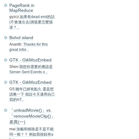
PageRank in
MapReduce
gyzcz:
如果有dead end的話
(不會連出去)測值要怎麼描
述？...
Bohol island
Ananth:
Thanks for this
great infor...
GTK - GtkMozEmbed
Shen:
我想你需要的應該是
Server-Sent Events o...
GTK - GtkMozEmbed
GS:
雖年已經有點久 還是想
請教一下 假設今天適用自己
寫的HT...
「unloadMovie()」vs.
「removeMovieClip()」
差異(一)
mai:
加戴和移除是不是不能
同一個？？ 例如我按鈕有a