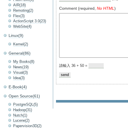
AIR(18)
Comment (required,
No HTML
)
Remoting(2)
Flex(3)
ActionScript 3.0(23)
WebSite(4)
Linux(9)
Kernel(2)
General(86)
My Books(8)
請輸入 36 + 50 =
News(19)
Visual(3)
Idea(3)
E-Book(4)
Open Source(61)
PostgreSQL(5)
Hadoop(31)
Nutch(1)
Lucene(2)
Papervision3D(2)