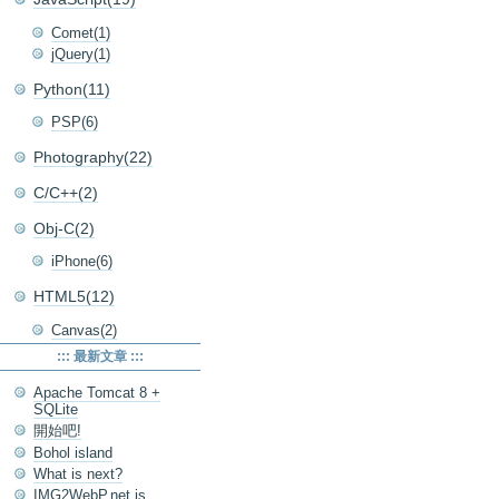
Comet(1)
jQuery(1)
Python(11)
PSP(6)
Photography(22)
C/C++(2)
Obj-C(2)
iPhone(6)
HTML5(12)
Canvas(2)
::: 最新文章 :::
Apache Tomcat 8 +
SQLite
開始吧!
Bohol island
What is next?
IMG2WebP.net is