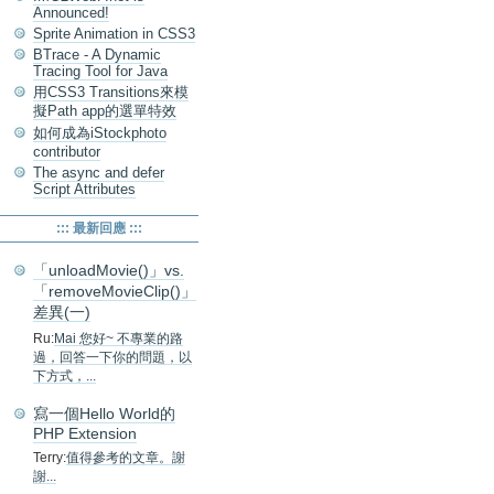
Announced!
Sprite Animation in CSS3
BTrace - A Dynamic
Tracing Tool for Java
用CSS3 Transitions來模
擬Path app的選單特效
如何成為iStockphoto
contributor
The async and defer
Script Attributes
::: 最新回應 :::
「unloadMovie()」vs.
「removeMovieClip()」
差異(一)
Ru:
Mai 您好~ 不專業的路
過，回答一下你的問題，以
下方式，...
寫一個Hello World的
PHP Extension
Terry:
值得參考的文章。謝
謝...