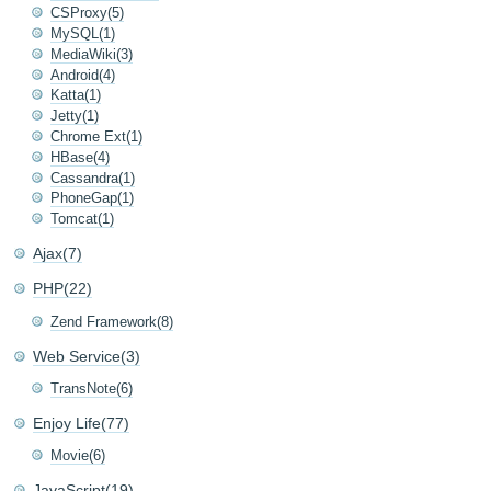
CSProxy(5)
MySQL(1)
MediaWiki(3)
Android(4)
Katta(1)
Jetty(1)
Chrome Ext(1)
HBase(4)
Cassandra(1)
PhoneGap(1)
Tomcat(1)
Ajax(7)
PHP(22)
Zend Framework(8)
Web Service(3)
TransNote(6)
Enjoy Life(77)
Movie(6)
JavaScript(19)