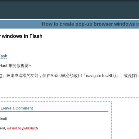
How to create pop-up browser windows i
 windows in Flash
lash
ash來開啟視窗~
)」來達成這樣的功能，但在AS3.0就必須改用「navigateToURL()」，或
Leave a Comment
ired)
ired,
will not be published
)