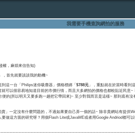
我需要手機查詢網拍的服務
侵權，麻煩來信告知)
」，首先就要談談我的動機~
到這一台「Philips迷你吸塵器」價格標綁「
$788元
」，重點就在於當時看到
其實就可以很容易地知道目前的市價行情，而且大多網拍的價格也都較貼近民意~ 
方便的(所以明天又要多跑一趟把它帶回來)~ 至少對我而言是這樣~ 那到底有沒
」一定沒有什麼問題的，不過如果要自己弄一個的話~ 除非貴網站有提供Web Serv
方面的研究呀？用個Flash Lite或JavaME或者用Google Andriod都可以