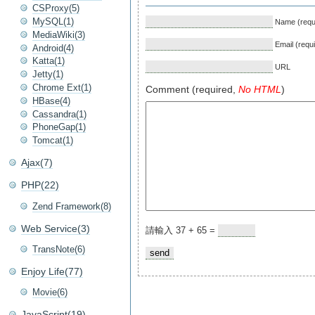
CSProxy(5)
MySQL(1)
Name (requ
MediaWiki(3)
Email (requ
Android(4)
Katta(1)
URL
Jetty(1)
Chrome Ext(1)
Comment (required,
No HTML
)
HBase(4)
Cassandra(1)
PhoneGap(1)
Tomcat(1)
Ajax(7)
PHP(22)
Zend Framework(8)
Web Service(3)
請輸入 37 + 65 =
TransNote(6)
Enjoy Life(77)
Movie(6)
JavaScript(19)