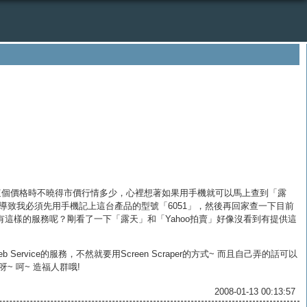
這個價格時不曉得市價行情多少，心裡想著如果用手機就可以馬上查到「露
導致我必須先用手機記上這台產品的型號「6051」，然後再回家查一下目前
有這樣的服務呢？剛看了一下「露天」和「Yahoo拍賣」好像沒看到有提供這
ice的服務，不然就要用Screen Scraper的方式~ 而且自己弄的話可以
呀~ 呵~ 造福人群哦!
2008-01-13 00:13:57