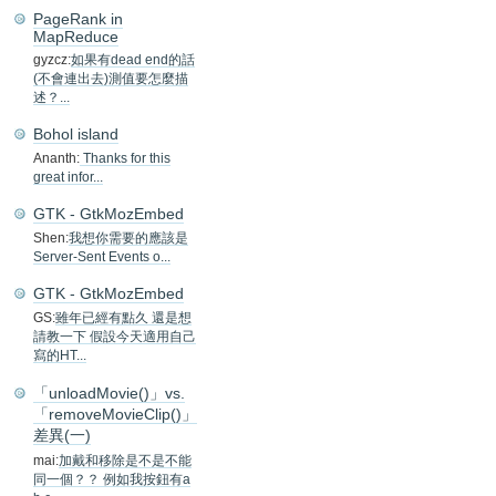
PageRank in
MapReduce
gyzcz:
如果有dead end的話
(不會連出去)測值要怎麼描
述？...
Bohol island
Ananth:
Thanks for this
great infor...
GTK - GtkMozEmbed
Shen:
我想你需要的應該是
Server-Sent Events o...
GTK - GtkMozEmbed
GS:
雖年已經有點久 還是想
請教一下 假設今天適用自己
寫的HT...
「unloadMovie()」vs.
「removeMovieClip()」
差異(一)
mai:
加戴和移除是不是不能
同一個？？ 例如我按鈕有a