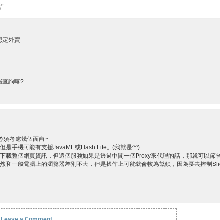
"
想定外賣
能查詢嘛?
必須考慮幾個面向~
機可能有支援JavaME或Flash Lite。(我就是^^)
須下載整個網頁資訊，但這個服務如果是透過中間一個Proxy來代理的話，那就可以
然和一般電腦上的瀏覽器差別不大，但是操作上可能就會較為繁鎖，因為要去控制Slide
Leave a Comment