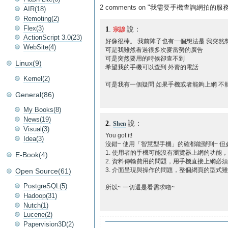
2 comments on "我需要手機查詢網拍的服務
AIR(18)
Remoting(2)
Flex(3)
1
.
說：
宗諺
ActionScript 3.0(23)
好像很棒。 我前陣子也有一個想法是 我突然
WebSite(4)
可是我雖然看過很多次麥當勞的廣告
可是突然要用的時候卻查不到
Linux(9)
希望我的手機可以查到 外賣的電話
Kernel(2)
可是我有一個疑問 如果手機或者能夠上網 不
General(86)
My Books(8)
News(19)
2
.
說：
Shen
Visual(3)
You got it!
Idea(3)
沒錯~ 使用「智慧型手機」的確都能辦到~ 但
1. 使用者的手機可能沒有瀏覽器上網的功能，但是手
E-Book(4)
2. 資料傳輸費用的問題，用手機直接上網必
Open Source(61)
3. 介面呈現與操作的問題，整個網頁的型式雖
PostgreSQL(5)
所以~ 一切還是看需求嚕~
Hadoop(31)
Nutch(1)
Lucene(2)
Papervision3D(2)