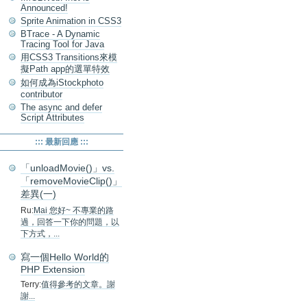
Announced!
Sprite Animation in CSS3
BTrace - A Dynamic
Tracing Tool for Java
用CSS3 Transitions來模
擬Path app的選單特效
如何成為iStockphoto
contributor
The async and defer
Script Attributes
::: 最新回應 :::
「unloadMovie()」vs.
「removeMovieClip()」
差異(一)
Ru:
Mai 您好~ 不專業的路
過，回答一下你的問題，以
下方式，...
寫一個Hello World的
PHP Extension
Terry:
值得參考的文章。謝
謝...