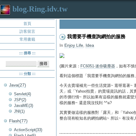
blog.Ring.idv.tw
首頁
訪客留言
我需要手機查詢網拍的服務
常用書籤
In
Enjoy Life
,
Idea
::: 搜尋 :::
:
(圖片來源：
FC6051-迷你吸塵器
，如有不慎
::: 分類 :::
看到這個標題「我需要手機查詢網拍的服務
Java(27)
今天去賣場補充一些生活貨源~ 逛呀逛著~ 逛
天」或「Yahoo拍賣」的賣場資訊的話，
Servlet(4)
的市價行情~ 所以如果有這樣的服務就還蠻
JSP(2)
樣的服務~ 還是我沒找到 ^^a?
JavaME(3)
JNI(1)
其實要做這樣的服務對「露天」和「Yahoo拍賣
整合現有較知名的網拍網站~ 所以~ 有沒有人要做這
Flash(77)
ActionScript(33)
Flash Lite(6)