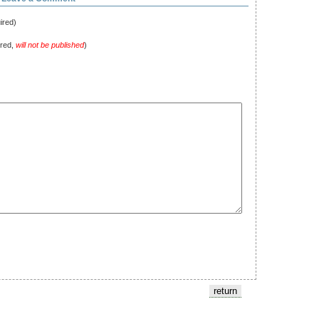
ired)
ired,
will not be published
)