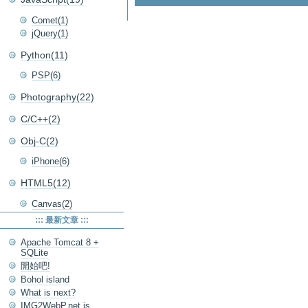
Comet(1)
jQuery(1)
Python(11)
PSP(6)
Photography(22)
C/C++(2)
Obj-C(2)
iPhone(6)
HTML5(12)
Canvas(2)
::: 最新文章 :::
Apache Tomcat 8 +
SQLite
開始吧!
Bohol island
What is next?
IMG2WebP.net is