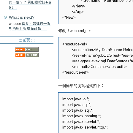
		<Set name="PortNumber">5432</Set>

同一個？？ 例如我按鈕有a
	</New>

b c ...
	</Arg>

What is next?
webber:
學長，菲律賓一系
列的照片很有 feel 喔!!!...
修改「web.xml」。
::: 訂閱 :::
<resource-ref>

	<description>My DataSource Reference</description>

	<res-ref-name>jdbc/DSTest</res-ref-name>

	<res-type>javax.sql.DataSource</res-type>

	<res-auth>Container</res-auth>

一個簡單的測試程式如下：
import java.io.*;

import java.sql.*;

import javax.sql.*;

import javax.naming.*;

import javax.servlet.*;

import javax.servlet.http.*;
