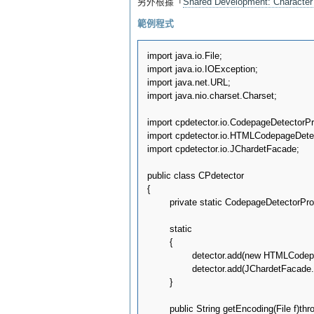
另外根據「
Shared Development: Character 
範例程式
import java.io.File;

import java.io.IOException;

import java.net.URL;

import java.nio.charset.Charset;

import cpdetector.io.CodepageDetectorPr
import cpdetector.io.HTMLCodepageDetec
import cpdetector.io.JChardetFacade;

public class CPdetector

{

	private static CodepageDetectorProxy detector = CodepageDetectorProxy.getInstance();

	static

	{

		detector.add(new HTMLCodepageDetector(false));

		detector.add(JChardetFacade.getInstance());

	}

	public String getEncoding(File f)throws Exception
