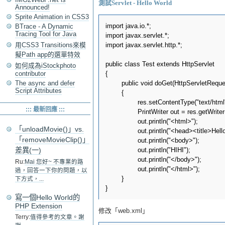
測試Servlet - Hello World
Announced!
Sprite Animation in CSS3
import java.io.*;

BTrace - A Dynamic
Tracing Tool for Java
import javax.servlet.*;

用CSS3 Transitions來模
import javax.servlet.http.*;

擬Path app的選單特效
public class Test extends HttpServlet

如何成為iStockphoto
contributor
{

The async and defer
	public void doGet(HttpServletRequest req, HttpServletResponse res) throws ServletException, IOException

Script Attributes
	{

		res.setContentType("text/html");

::: 最新回應 :::
		PrintWriter out = res.getWriter();

		out.println("<html>");

「unloadMovie()」vs.
		out.println("<head><title>Hello</title></head>");

「removeMovieClip()」
		out.println("<body>");

差異(一)
		out.println("HIHI");

		out.println("</body>");

Ru:
Mai 您好~ 不專業的路
		out.println("</html>");

過，回答一下你的問題，以
	}

下方式，...
寫一個Hello World的
PHP Extension
修改「web.xml」
Terry:
值得參考的文章。謝