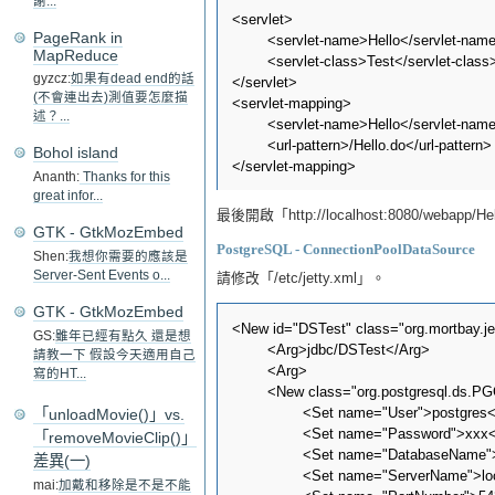
謝...
<servlet>

PageRank in
	<servlet-name>Hello</servlet-name>

MapReduce
	<servlet-class>Test</servlet-class>

gyzcz:
如果有dead end的話
</servlet>

(不會連出去)測值要怎麼描
<servlet-mapping>

述？...
	<servlet-name>Hello</servlet-name>

	<url-pattern>/Hello.do</url-pattern>

Bohol island
Ananth:
Thanks for this
great infor...
最後開啟「http://localhost:8080/webapp/
GTK - GtkMozEmbed
PostgreSQL - ConnectionPoolDataSource
Shen:
我想你需要的應該是
Server-Sent Events o...
請修改「/etc/jetty.xml」。
GTK - GtkMozEmbed
<New id="DSTest" class="org.mortbay.je
GS:
雖年已經有點久 還是想
	<Arg>jdbc/DSTest</Arg>

請教一下 假設今天適用自己
	<Arg>

寫的HT...
	<New class="org.postgresql.ds.PGConnectionPoolDataSource">

		<Set name="User">postgres</Set>

「unloadMovie()」vs.
		<Set name="Password">xxx</Set>

「removeMovieClip()」
		<Set name="DatabaseName">test</Set>

差異(一)
		<Set name="ServerName">localhost</Set>

mai:
加戴和移除是不是不能