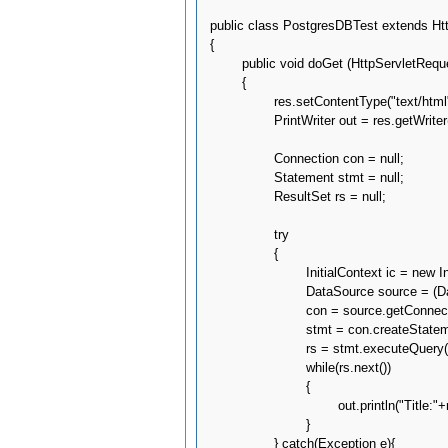
public class PostgresDBTest extends Htt
{

	public void doGet (HttpServletRequest req, HttpServletResponse res) throws ServletException, IOException

	{

		res.setContentType("text/html");

		PrintWriter out = res.getWriter();

		Connection con = null;

		Statement stmt = null;

		ResultSet rs = null;

		try

		{

			InitialContext ic = new InitialContext();

			DataSource source = (DataSource)ic.lookup("jdbc/Blog");

			con = source.getConnection();  

			stmt = con.createStatement();

			rs = stmt.executeQuery("select * from test");

			while(rs.next())

			{

    				out.println("Title:"+rs.getString(1)+"<br/>");

			}

		} catch(Exception e){
