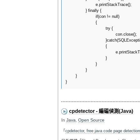
			e.printStackTrace();

		} finally {

			if(con != null)

			{

				try {

					con.close();

				}catch(SQLException e)

				{

					e.printStackTrace();

				}

			}

		}

	}		

cpdetector - 編碥偵測(Java)
In
Java
,
Open Source
「
cpdetector, free java code page detection