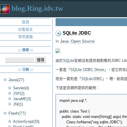
blog.Ring.idv.tw
首頁
訪客留言
SQLite JDBC
常用書籤
In
Java
,
Open Source
::: 搜尋 :::
:
由於
SQLite
官網沒有提供相對應的JDBC Lib
一套是「
SQLite ODBC Driver
」，從它的名稱來
::: 分類 :::
而另一套則是「
SQLiteJDBC
」~ 嗯~ 就用
Java(27)
下述是官網所提供的範例：
Servlet(4)
JSP(2)
JavaME(3)
import java.sql.*;

JNI(1)
public class Test {

Flash(77)
  public static void main(String[] args) th
ActionScript(33)
      Class.forName("org.sqlite.JDBC");

Flash Lite(6)