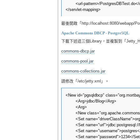
	<url-pattern>/PostgresDBTest.do</url-pattern>

最後開啟「http://localhost:8080/webapp/
Apache Commons DBCP - PostgreSQL
下載下述這三個Library，並複製到「Jetty_H
commons-dbcp.jar
commons-pool.jar
commons-collections.jar
請修改「/etc/jetty.xml」。
<New id="pgsqldbcp" class="org.mortbay.
	<Arg>jdbc/Blog</Arg>

	<Arg>

	<New class="org.apache.commons.dbcp.BasicDataSource">

	<Set name="driverClassName">org.postgresql.Driver</Set>

	<Set name="url">jdbc:postgresql://localhost/Blog</Set>

	<Set name="username">postgres</Set>

	<Set name="password">1234</Set>
