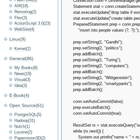
      Connection conn = DriverManager.get
AIR(18)
      Statement stat = conn.createStatemen
Remoting(2)
      stat.executeUpdate("drop table if exis
Flex(3)
      stat.executeUpdate("create table peo
ActionScript 3.0(23)
      PreparedStatement prep = conn.prep
WebSite(4)
          "insert into people values (?, ?);");

Linux(9)
      prep.setString(1, "Gandhi");

      prep.setString(2, "politics");

Kernel(2)
      prep.addBatch();

General(86)
      prep.setString(1, "Turing");

      prep.setString(2, "computers");

My Books(8)
      prep.addBatch();

News(19)
      prep.setString(1, "Wittgenstein");

Visual(3)
      prep.setString(2, "smartypants");

Idea(3)
      prep.addBatch();

E-Book(4)
      conn.setAutoCommit(false);

Open Source(61)
      prep.executeBatch();

      conn.setAutoCommit(true);

PostgreSQL(5)
Hadoop(31)
      ResultSet rs = stat.executeQuery("se
Nutch(1)
      while (rs.next()) {

Lucene(2)
          System.out.println("name = " + rs
Papervision3D(2)