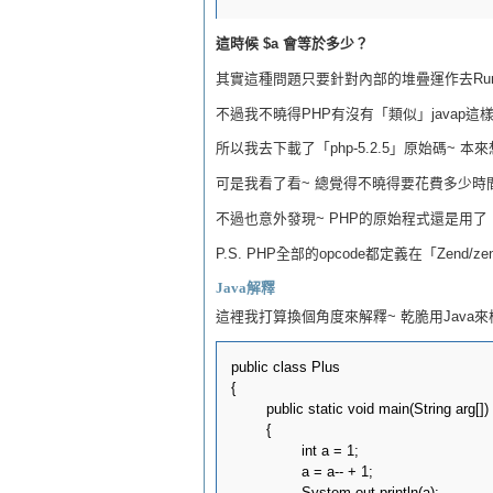
這時候 $a 會等於多少？
其實這種問題只要針對內部的堆疊運作去Ru
不過我不曉得PHP有沒有「類似」javap這
所以我去下載了「php-5.2.5」原始碼~ 
可是我看了看~ 總覺得不曉得要花費多少時
不過也意外發現~ PHP的原始程式還是用了「Virt
P.S. PHP全部的opcode都定義在「Zend/ze
Java解釋
這裡我打算換個角度來解釋~ 乾脆用Java
public class Plus

{

	public static void main(String arg[])

	{

		int a = 1;  

		a = a-- + 1;  

		System.out.println(a);
