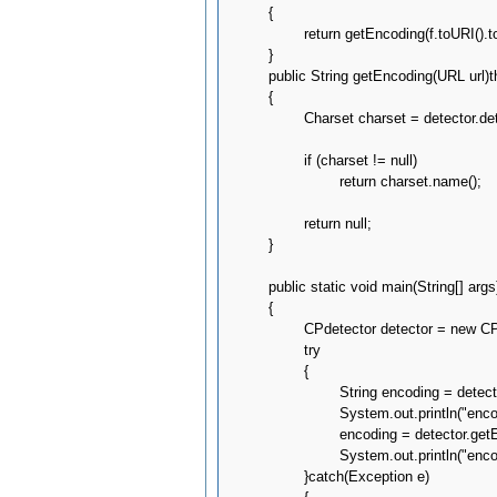
	{

		return getEncoding(f.toURI().toURL());

	}

	public String getEncoding(URL url)throws IOException

	{

		Charset charset = detector.detectCodepage(url);

		if (charset != null)

			return charset.name();

		return null;

	}

	public static void main(String[] args)

	{

		CPdetector detector = new CPdetector();

		try

		{

			String encoding = detector.getEncoding(new File("Big5.txt"));

			System.out.println("encoding:"+encoding);

			encoding = detector.getEncoding(new URL("http://www.google.com.tw"));

			System.out.println("encoding:"+encoding);

		}catch(Exception e)
