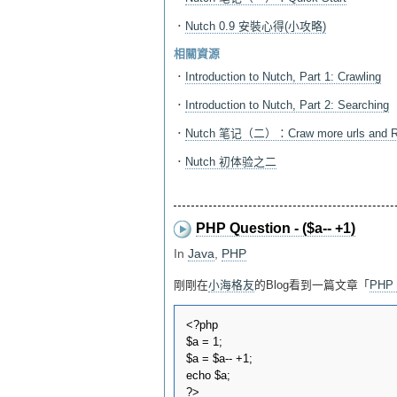
．
Nutch 0.9 安裝心得(小攻略)
相關資源
．
Introduction to Nutch, Part 1: Crawling
．
Introduction to Nutch, Part 2: Searching
．
Nutch 笔记（二）：Craw more urls and R
．
Nutch 初体验之二
PHP Question - ($a-- +1)
In
Java
,
PHP
剛剛在
小海格友
的Blog看到一篇文章「
PHP 
<?php  

$a = 1;  

$a = $a-- +1;  

echo $a;  
