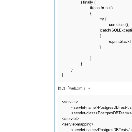
		} finally {

    			if(con != null)

    			{

        			try {

       	 				con.close();

        			}catch(SQLException e)

        			{

        				e.printStackTrace();

        			}

    			}

		}		

	}	

修改「web.xml」。
<servlet>

	<servlet-name>PostgresDBTest</servlet-name>

	<servlet-class>PostgresDBTest</servlet-class>

</servlet>

<servlet-mapping>

	<servlet-name>PostgresDBTest</servlet-name>
