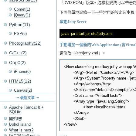
JavaScript(19)
「DVD-ROM」版本~ 這樣就變成可以帶著跑的W
Comet(1)
下面簡單地記錄一下一些常用的設定及步驟
jQuery(1)
啟動Jetty Sever
Python(11)
PSP(6)
Photography(22)
手動增加一個新的Web Application (含Virua
C/C++(2)
請修改「/etc/jetty.xml」。
Obj-C(2)
<New class="org.mortbay.jetty.webapp.
iPhone(6)
	<Arg><Ref id="Contexts"/></Arg>

	<Arg><SystemProperty name="jetty.home"/>/webapps/webapp</Arg>

HTML5(12)
	<Arg>/webapp</Arg>

	<Set name="defaultsDescriptor"><SystemProperty name="jetty.home" default="."/>/etc/webdefault.xml</Set>

Canvas(2)
	<Set name="VirtualHosts">

::: 最新文章 :::
	<Array type="java.lang.String">

		<Item>localhost</Item>

Apache Tomcat 8 +
SQLite
	</Array>

開始吧!
	</Set>

Bohol island
What is next?
IMG2WebP.net is