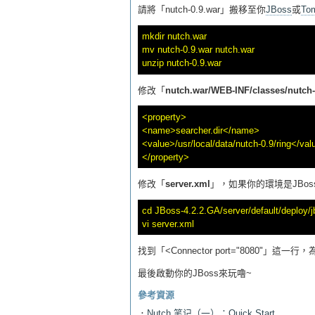
請將「nutch-0.9.war」搬移至你
JBoss
或
To
mkdir nutch.war

mv nutch-0.9.war nutch.war

修改「
nutch.war/WEB-INF/classes/nutch-
<property>  

<name>searcher.dir</name>  

<value>/usr/local/data/nutch-0.9/ring</valu
修改「
server.xml
」，如果你的環境是JBoss
cd JBoss-4.2.2.GA/server/default/deploy/j
找到「<Connector port="8080"」這一
最後啟動你的JBoss來玩嚕~
參考資源
．
Nutch 笔记（一）：Quick Start