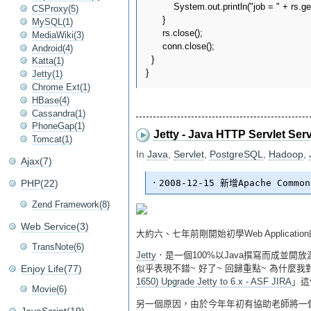
          System.out.println("job = " + rs.ge
CSProxy(5)
      }

MySQL(1)
      rs.close();

MediaWiki(3)
      conn.close();

Android(4)
  }

Katta(1)
Jetty(1)
Chrome Ext(1)
HBase(4)
Cassandra(1)
PhoneGap(1)
Jetty - Java HTTP Servlet Ser
Tomcat(1)
In
Java
,
Servlet
,
PostgreSQL
,
Hadoop
,
Ajax(7)
PHP(22)
Zend Framework(8)
Web Service(3)
大約六、七年前剛開始初學Web Applicati
TransNote(6)
Jetty
．是一個100%以Java撰寫而成並開放源碼的HT
Enjoy Life(77)
似乎表現不錯~ 好了~ 回歸重點~ 為什麼我
1650) Upgrade Jetty to 6.x - ASF JIRA
」這個
Movie(6)
另一個原因，由於今年年初有協助老師將一個「E