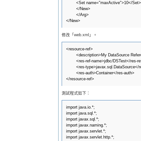
	<Set name="maxActive">10</Set>

	</New>

	</Arg>

修改「web.xml」。
<resource-ref>

	<description>My DataSource Reference</description>

	<res-ref-name>jdbc/DSTest</res-ref-name>

	<res-type>javax.sql.DataSource</res-type>

	<res-auth>Container</res-auth>

測試程式如下：
import java.io.*;

import java.sql.*;

import javax.sql.*;

import javax.naming.*;

import javax.servlet.*;

import javax.servlet.http.*;
